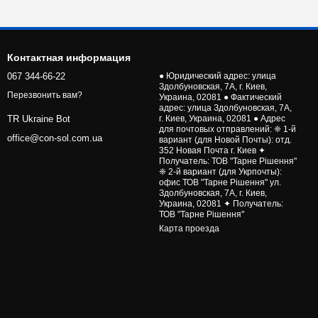
Контактная информация
067 344-66-22
● Юридический адрес: улица
Здолбуновская, 7А, г. Киев,
Перезвонить вам?
Украина, 02081 ● Фактический
адрес: улица Здолбуновская, 7А,
г. Киев, Украина, 02081 ● Адрес
TR Ukraine Bot
для почтовых отправлений: ❈ 1-й
office@con-sol.com.ua
вариант (для Новой Почты): отд.
352 Новая Почта г. Киев ✦
Получатель: ТОВ "Тарне Рішення"
❈ 2-й вариант (для Укрпочты):
офис ТОВ "Тарне Рішення" ул.
Здолбуновская, 7А, г. Киев,
Украина, 02081 ✦ Получатель:
ТОВ "Тарне Рішення"
Карта проезда