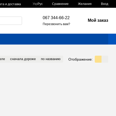
Сравнение
Укр
Рус
Желания
Вход
та и доставка
067 344-66-22
Мой заказ
Перезвонить вам?
вле
сначала дороже
по названию
Отображение: