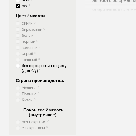
лёгкость
оформлени
б/у
1
оперативность
комм
Цвет ёмкости:
удобство
формы оп
синий
0
оптимальный
способ
бирюзовый
0
белый
0
скорость
отгрузки
чёрный
0
скорость
доставки
зелёный
0
серый
0
скорость
получения
красный
0
прозрачность
каждог
без сортировки по цвету
(для б/у)
1
гарантия
на качество
Страна производства:
ответственность
Пр
Украина
0
Польша
0
Китай
0
Покрытие ёмкости
(внутреннее):
без покрытия
0
с покрытием
0