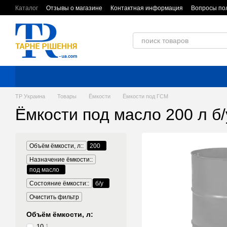
Перейти к основному контенту
Каталог
Отзывы о магазине
Контактная информация
Вопросы по
Обмен и возврат
Пользовательское соглашение
ТР Украина
Товары
Ёмкости
Ёмкости под ГСМ
Ёмкости под масло 200 л б/
Объём ёмкости, л::
200
Назначение ёмкости::
под масло
Состояние ёмкости::
б/у
Очистить фильтр
Объём ёмкости, л:
10
1