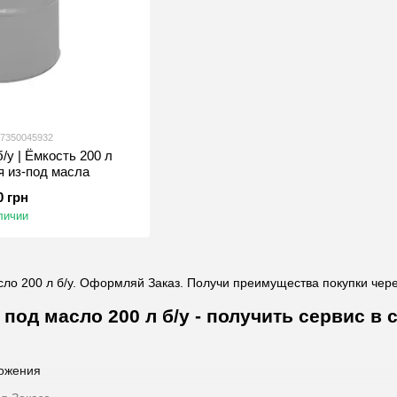
17350045932
/у | Ёмкость 200 л
я из-под масла
0 грн
личии
ло 200 л б/у. Оформляй Заказ. Получи преимущества покупки чере
 под масло 200 л б/у - получить сервис 
ожения