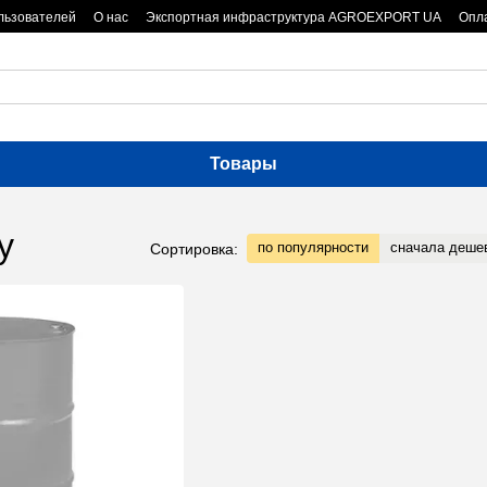
льзователей
О нас
Экспортная инфраструктура AGROEXPORT UA
Опла
Товары
у
по популярности
сначала деше
Сортировка: