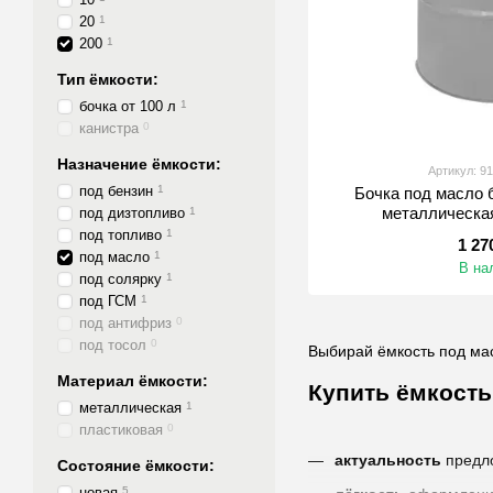
20
1
200
1
Тип ёмкости:
бочка от 100 л
1
канистра
0
Назначение ёмкости:
Артикул: 9
под бензин
1
Бочка под масло б
металлическа
под дизтопливо
1
под топливо
1
1 27
под масло
1
В на
под солярку
1
под ГСМ
1
под антифриз
0
под тосол
0
Выбирай ёмкость под мас
Материал ёмкости:
Купить ёмкость
металлическая
1
пластиковая
0
актуальность
предл
Состояние ёмкости:
новая
5