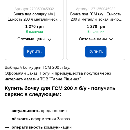
Артикул: 270350045932
Артикул: 271350045932
Бочка под солярку б/у |
Бочка под ГСМ б/у | Ёмкость
Ёмкость 200 л металлическая
200 л металлическая из-под
из-под масла
масла
1 270 грн
1 270 грн
В наличии
В наличии
Оптовые цены
Оптовые цены
Купить
Купить
Выбирай бочку для ГСМ 200 л б/у.
Оформляй Заказ. Получи преимущества покупки через
интернет-магазин ТОВ "Тарне Рішення"
Купить бочку для ГСМ 200 л б/у - получить
сервис в следующем:
актуальность
предложения
лёгкость
оформления Заказа
оперативность
коммуникации