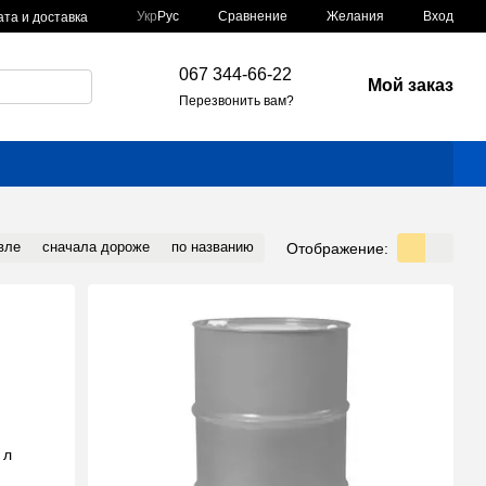
Сравнение
Укр
Рус
Желания
Вход
та и доставка
067 344-66-22
Мой заказ
Перезвонить вам?
вле
сначала дороже
по названию
Отображение: