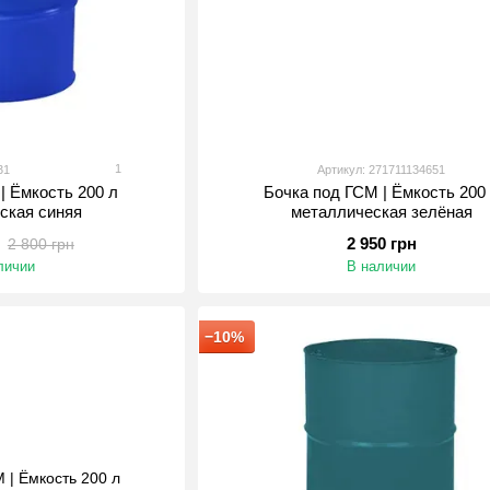
1
31
Артикул: 271711134651
| Ёмкость 200 л
Бочка под ГСМ | Ёмкость 200
ская синяя
металлическая зелёная
2 950 грн
2 800 грн
личии
В наличии
−10%