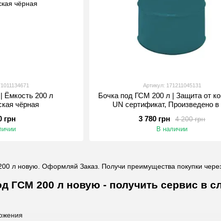
71011134671
Артикул: 171211045131
| Ёмкость 200 л
Бочка под ГСМ 200 л | Защита от ко
ская чёрная
UN сертификат, Произведено в
0 грн
3 780 грн
4 200 грн
личии
В наличии
200 л новую. Оформляй Заказ. Получи преимущества покупки через
од ГСМ 200 л новую - получить сервис в
ожения