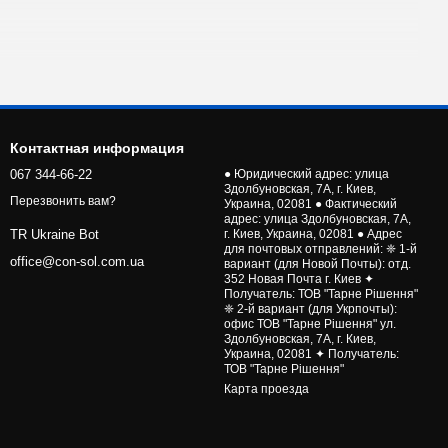
Контактная информация
067 344-66-22
● Юридический адрес: улица
Здолбуновская, 7А, г. Киев,
Перезвонить вам?
Украина, 02081 ● Фактический
адрес: улица Здолбуновская, 7А,
г. Киев, Украина, 02081 ● Адрес
TR Ukraine Bot
для почтовых отправлений: ❈ 1-й
office@con-sol.com.ua
вариант (для Новой Почты): отд.
352 Новая Почта г. Киев ✦
Получатель: ТОВ "Тарне Рішення"
❈ 2-й вариант (для Укрпочты):
офис ТОВ "Тарне Рішення" ул.
Здолбуновская, 7А, г. Киев,
Украина, 02081 ✦ Получатель:
ТОВ "Тарне Рішення"
Карта проезда