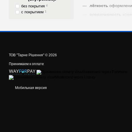
лёгкость
оформлени
без покрытия
4
с покрытием
1
оперативность
комм
удобство
формы оп
оптимальный
способ
скорость
отгрузки
скорость
доставки
ТОВ "Тарне Рішення" © 2026
скорость
получения
Принимаем к оплате
прозрачность
каждог
гарантия
на качество
ответственность
Пр
Мобильная версия