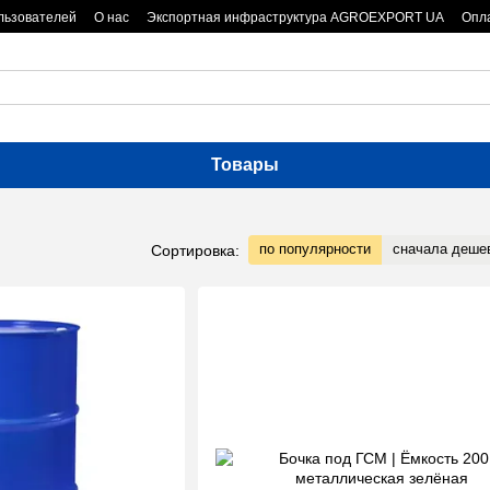
льзователей
О нас
Экспортная инфраструктура AGROEXPORT UA
Опла
Товары
по популярности
сначала деше
Сортировка: