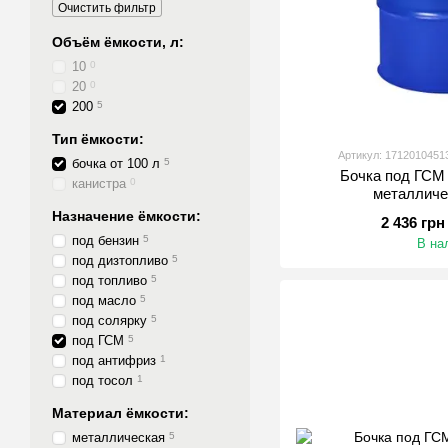
Очистить фильтр
Объём ёмкости, л:
10
0
20
0
200
5
Тип ёмкости:
Артикул: 1712010451
бочка от 100 л
5
Бочка под ГСМ 
канистра
0
металличе
Назначение ёмкости:
2 436 грн
под бензин
5
В на
под дизтопливо
5
под топливо
5
под масло
5
под солярку
5
под ГСМ
5
под антифриз
1
под тосол
1
Материал ёмкости:
металлическая
5