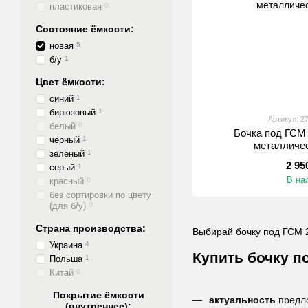
пластиковая
0
Состояние ёмкости:
новая
5
б/у
1
Цвет ёмкости:
синий
1
бирюзовый
1
Артикул: 2
белый
0
Бочка под ГСМ 
чёрный
1
металличе
зелёный
1
2 95
серый
1
В на
красный
0
без сортировки по цвету
(для б/у)
0
Страна производства:
Выбирай бочку под ГСМ 
Украина
4
Купить бочку п
Польша
1
Китай
0
Покрытие ёмкости
актуальность
предл
(внутреннее):