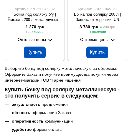
Артикул: 270350045932
Артикул: 170211045131
Бочка под солярку б/у |
Бочка под солярку 200 л |
Ёмкость 200 л металлическая
Защита от коррозии, UN
из-под масла
сертификат, Произведено в
1 270 грн
3 780 грн
4 200 грн
ЕС
В наличии
В наличии
Оптовые цены
Оптовые цены
Купить
Купить
Выберите бочку под солярку металлическую за объёмом.
Оформите Заказ и получите преимущества покупки через
интернет-магазин ТОВ "Тарне Рішення"
Купить бочку под солярку металлическую -
это получить сервис в следующем:
актуальность
предложения
лёгкость
оформления Заказа
оперативность
коммуникации
удобство
формы оплаты