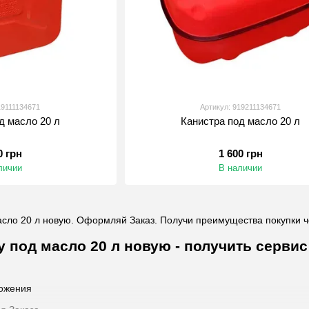
19111134671
Артикул: 919211134671
д масло 20 л
Канистра под масло 20 л
0 грн
1 600 грн
личии
В наличии
сло 20 л новую. Оформляй Заказ. Получи преимущества покупки ч
у под масло 20 л новую - получить серви
ожения