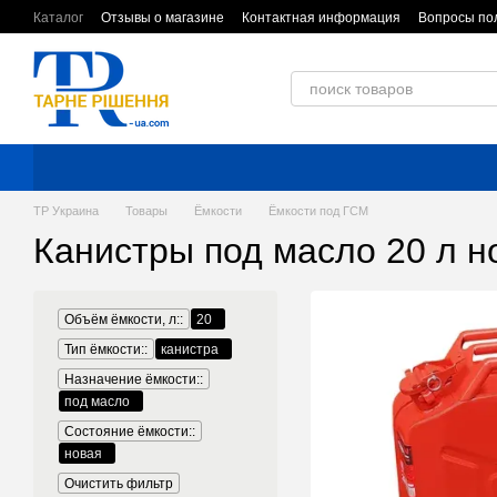
Перейти к основному контенту
Каталог
Отзывы о магазине
Контактная информация
Вопросы по
Обмен и возврат
Пользовательское соглашение
ТР Украина
Товары
Ёмкости
Ёмкости под ГСМ
Канистры под масло 20 л 
Объём ёмкости, л::
20
Тип ёмкости::
канистра
Назначение ёмкости::
под масло
Состояние ёмкости::
новая
Очистить фильтр