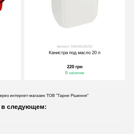
Артикул: 918149135232
Канистра под масло 20 л
220 грн
В наличии
ерез интернет-магазин ТОВ "Тарне Рішення"
с в следующем: