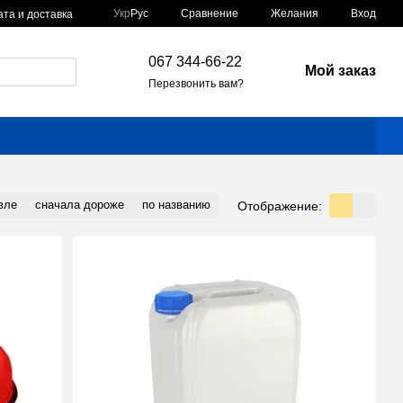
Сравнение
Укр
Рус
Желания
Вход
та и доставка
067 344-66-22
Мой заказ
Перезвонить вам?
вле
сначала дороже
по названию
Отображение: