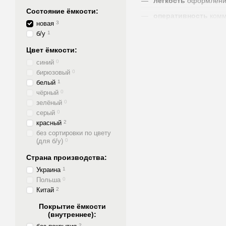
лёгкость
оформлени
Состояние ёмкости:
оперативность
комм
новая
3
удобство
формы оп
б/у
1
оптимальный
способ
Цвет ёмкости:
скорость
отгрузки
синий
0
бирюзовый
0
скорость
доставки
белый
1
скорость
получения
чёрный
0
зелёный
0
прозрачность
каждог
серый
0
гарантия
на качество
красный
2
без сортировки по цвету
ответственность
Пр
(для б/у)
0
Страна производства:
Украина
1
Польша
0
Китай
2
Покрытие ёмкости
(внутреннее):
2