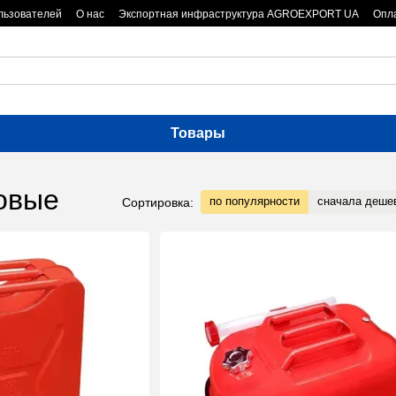
льзователей
О нас
Экспортная инфраструктура AGROEXPORT UA
Опла
Товары
новые
по популярности
сначала деше
Сортировка: