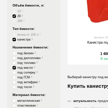
Объём ёмкости, л:
10
0
20
3
200
0
Тип ёмкости:
бочка от 100 л
0
Артикул: 9
канистра
3
Канистра по
Назначение ёмкости:
под бензин
3
1 40
под дизтопливо
3
В на
под топливо
3
под масло
3
под солярку
3
Выбирай канистру под ма
под ГСМ
3
под антифриз
3
Купить канистр
под тосол
3
Материал ёмкости:
металлическая
2
актуальность
предл
пластиковая
1