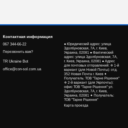
Контактная информация
067 344-66-22
● Юридический адрес: улица
Здолбуновская, 7А, г. Киев,
Перезвонить вам?
Украина, 02081 ● Фактический
адрес: улица Здолбуновская, 7А,
г. Киев, Украина, 02081 ● Адрес
TR Ukraine Bot
для почтовых отправлений: ❈ 1-й
office@con-sol.com.ua
вариант (для Новой Почты): отд.
352 Новая Почта г. Киев ✦
Получатель: ТОВ "Тарне Рішення"
❈ 2-й вариант (для Укрпочты):
офис ТОВ "Тарне Рішення" ул.
Здолбуновская, 7А, г. Киев,
Украина, 02081 ✦ Получатель:
ТОВ "Тарне Рішення"
Карта проезда