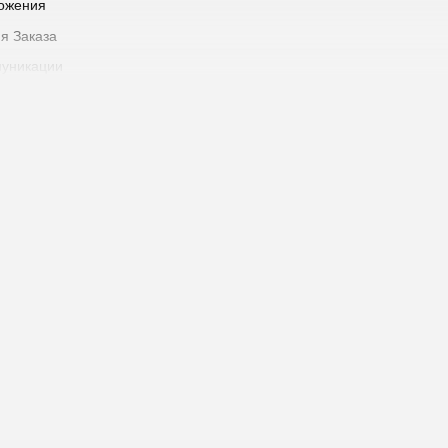
ожения
я Заказа
уникации
латы
 доставки
о этапа выполнения Заказа
 Товара
одавца