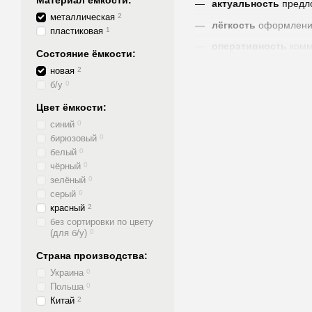
Материал ёмкости:
актуальность
предл
металлическая
2
лёгкость
оформлени
пластиковая
1
оперативность
комм
Состояние ёмкости:
удобство
формы оп
новая
2
б/у
0
оптимальный
способ
Цвет ёмкости:
скорость
отгрузки
синий
0
скорость
доставки
бирюзовый
0
скорость
получения
белый
0
чёрный
0
прозрачность
каждог
зелёный
0
гарантия
на качество
серый
0
красный
2
ответственность
Пр
без сортировки по цвету
(для б/у)
0
Страна производства:
Украина
0
Польша
0
Китай
2