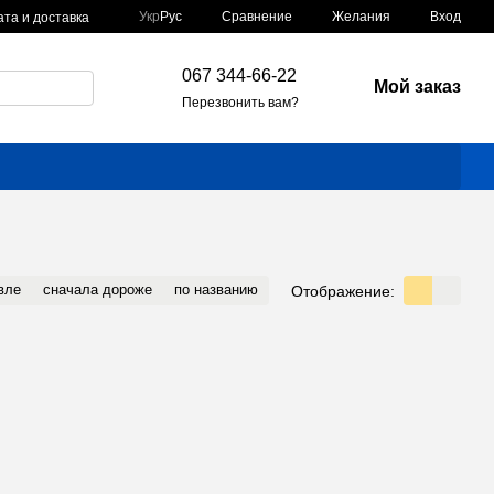
Сравнение
Укр
Рус
Желания
Вход
та и доставка
067 344-66-22
Мой заказ
Перезвонить вам?
вле
сначала дороже
по названию
Отображение: