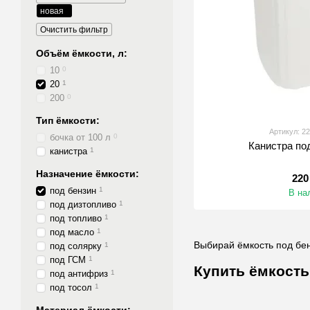
новая
Очистить фильтр
Объём ёмкости, л:
10
0
20
1
200
0
Тип ёмкости:
Артикул: 2
бочка от 100 л
0
Канистра по
канистра
1
Назначение ёмкости:
220
под бензин
1
В на
под дизтопливо
1
под топливо
1
под масло
1
Выбирай ёмкость под бен
под солярку
1
под ГСМ
1
Купить ёмкость
под антифриз
1
под тосол
1