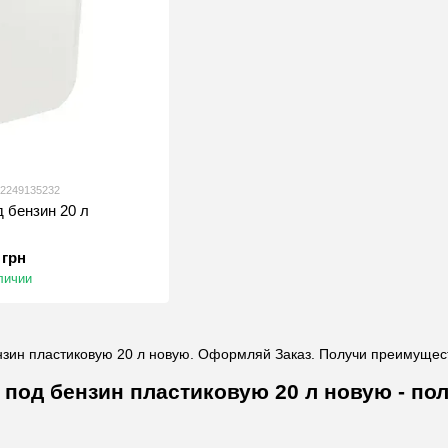
22249135232
д бензин 20 л
 грн
личии
зин пластиковую 20 л новую. Оформляй Заказ. Получи преимущест
 под бензин пластиковую 20 л новую - п