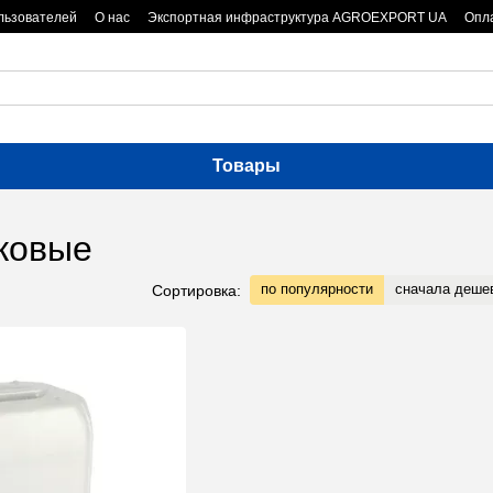
льзователей
О нас
Экспортная инфраструктура AGROEXPORT UA
Опла
Товары
иковые
по популярности
сначала деше
Сортировка: