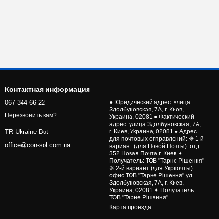
Контактная информация
067 344-66-22
● Юридический адрес: улица
Здолбуновская, 7А, г. Киев,
Перезвонить вам?
Украина, 02081 ● Фактический
адрес: улица Здолбуновская, 7А,
г. Киев, Украина, 02081 ● Адрес
TR Ukraine Bot
для почтовых отправлений: ❈ 1-й
office@con-sol.com.ua
вариант (для Новой Почты): отд.
352 Новая Почта г. Киев ✦
Получатель: ТОВ "Тарне Рішення"
❈ 2-й вариант (для Укрпочты):
офис ТОВ "Тарне Рішення" ул.
Здолбуновская, 7А, г. Киев,
Украина, 02081 ✦ Получатель:
ТОВ "Тарне Рішення"
Карта проезда