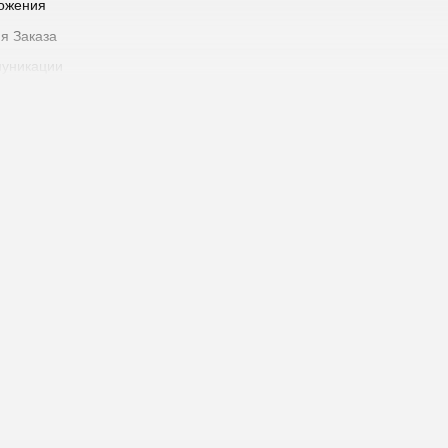
ожения
я Заказа
уникации
латы
 доставки
о этапа выполнения Заказа
 Товара
одавца