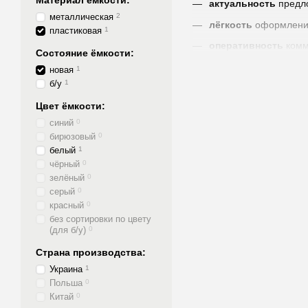
Материал ёмкости:
актуальность
предл
металлическая
2
лёгкость
оформлени
пластиковая
1
оперативность
комм
Состояние ёмкости:
удобство
формы оп
новая
1
б/у
1
оптимальный
способ
Цвет ёмкости:
скорость
отгрузки
синий
0
скорость
доставки
бирюзовый
0
скорость
получения
белый
1
чёрный
0
прозрачность
каждог
зелёный
0
гарантия
на качество
серый
0
красный
0
ответственность
Пр
без сортировки по цвету
(для б/у)
0
Страна производства:
Украина
1
Польша
0
Китай
0