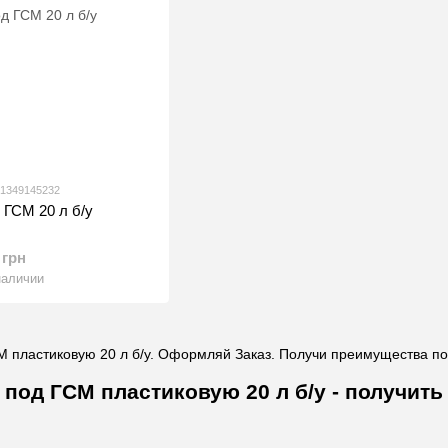
71349145232
 ГСМ 20 л б/у
 грн
наличии
 пластиковую 20 л б/у. Оформляй Заказ. Получи преимущества по
 под ГСМ пластиковую 20 л б/у - получит