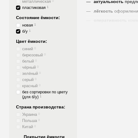
металлическая
0
актуальность
предл
пластиковая
1
лёгкость
оформлени
Состояние ёмкости:
оперативность
комм
новая
1
удобство
формы оп
б/у
1
оптимальный
способ
Цвет ёмкости:
скорость
отгрузки
синий
0
бирюзовый
0
скорость
доставки
белый
0
скорость
получения
чёрный
0
зелёный
0
прозрачность
каждог
серый
0
гарантия
на качество
красный
0
без сортировки по цвету
ответственность
Пр
(для б/у)
1
Страна производства:
Украина
0
Польша
0
Китай
0
Покрытие ёмкости