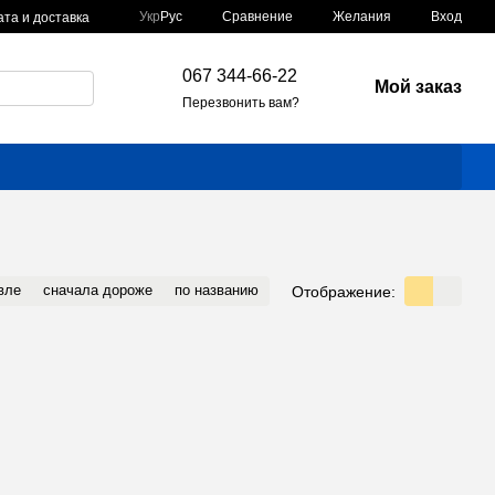
Сравнение
Укр
Рус
Желания
Вход
та и доставка
067 344-66-22
Мой заказ
Перезвонить вам?
вле
сначала дороже
по названию
Отображение: