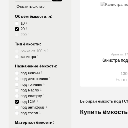
Очистить фильтр
Объём ёмкости, л:
10
1
20
1
200
0
Тип ёмкости:
бочка от 100 л
0
Артикул: 1
канистра
1
Канистра под
Назначение ёмкости:
под бензин
1
130
под дизтопливо
1
Нет в 
под топливо
1
под масло
1
под солярку
1
Выбирай ёмкость под ГСМ
под ГСМ
1
под антифриз
1
Купить ёмкость
под тосол
1
Материал ёмкости: