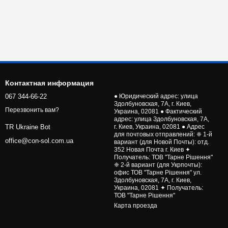
Контактная информация
067 344-66-22
● Юридический адрес: улица
Здолбуновская, 7А, г. Киев,
Перезвонить вам?
Украина, 02081 ● Фактический
адрес: улица Здолбуновская, 7А,
г. Киев, Украина, 02081 ● Адрес
TR Ukraine Bot
для почтовых отправлений: ❈ 1-й
office@con-sol.com.ua
вариант (для Новой Почты): отд.
352 Новая Почта г. Киев ✦
Получатель: ТОВ "Тарне Рішення"
❈ 2-й вариант (для Укрпочты):
офис ТОВ "Тарне Рішення" ул.
Здолбуновская, 7А, г. Киев,
Украина, 02081 ✦ Получатель:
ТОВ "Тарне Рішення"
Карта проезда