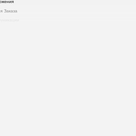
ожения
я Заказа
уникации
латы
 доставки
о этапа выполнения Заказа
 Товара
одавца