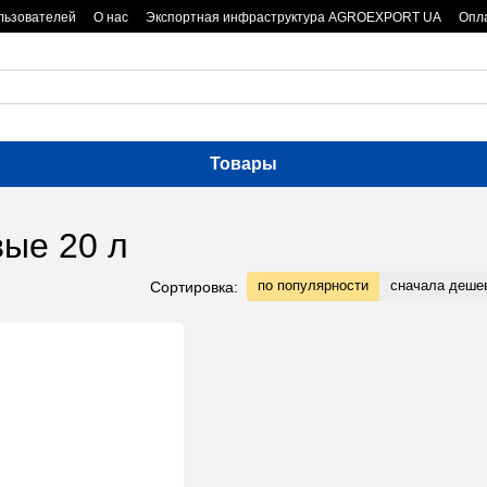
льзователей
О нас
Экспортная инфраструктура AGROEXPORT UA
Опла
Товары
вые 20 л
по популярности
сначала деше
Сортировка: