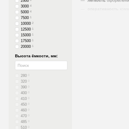
лёгкость
оформлени
2500
3000
4
оперативность
комм
5000
4
удобство
формы оп
7500
1
10000
2
оптимальный
способ
12500
1
15000
1
скорость
отгрузки
17500
1
скорость
доставки
20000
1
скорость
получения
Высота ёмкости, мм:
прозрачность
каждог
гарантия
на качество
280
0
ответственность
Пр
320
0
390
0
400
0
410
0
450
0
460
0
470
0
485
0
510
0