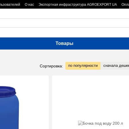
льзователей
О нас
Экспортная инфраструктура AGROEXPORT UA
Опла
Товары
по популярности
сначала деше
Сортировка: