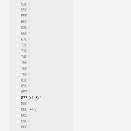
520
0
550
0
555
0
600
0
630
0
660
0
670
0
720
0
730
0
740
0
755
0
760
0
790
0
830
0
850
0
857
0
877 (+/- 3)
1
880
0
880 (+/-3)
0
885
0
890
0
900
0