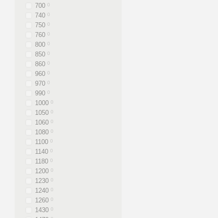
700
0
740
0
750
0
760
0
800
0
850
0
860
0
960
0
970
0
990
0
1000
0
1050
0
1060
0
1080
0
1100
0
1140
0
1180
0
1200
0
1230
0
1240
0
1260
0
1430
0