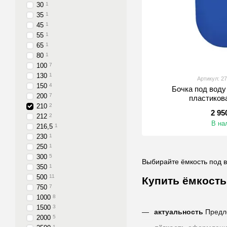
30
1
35
1
45
1
55
1
65
1
80
1
100
7
130
1
Артикул: 2
150
4
Бочка под воду
200
7
пластиков
210
2
2 95
212
2
В на
216,5
1
230
1
250
1
300
5
Выбирайте ёмкость под в
350
1
500
11
Купить ёмкость
750
7
1000
8
1500
3
актуальность
Предл
2000
5
1