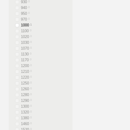
930
0
940
0
950
0
970
0
1000
1
1100
0
1020
0
1030
0
1070
0
1130
0
1170
0
1200
0
1210
0
1220
0
1250
0
1260
0
1280
0
1290
0
1300
0
1320
0
1380
0
1460
0
1520
0