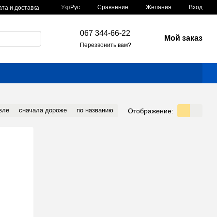
Сравнение
Укр
Рус
Желания
Вход
та и доставка
067 344-66-22
Мой заказ
Перезвонить вам?
вле
сначала дороже
по названию
Отображение: