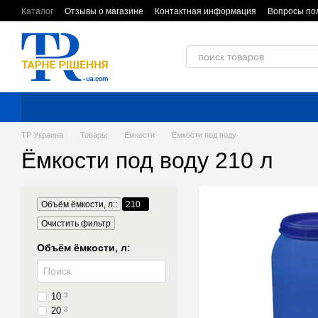
Перейти к основному контенту
Каталог
Отзывы о магазине
Контактная информация
Вопросы по
Обмен и возврат
Пользовательское соглашение
ТР Украина
Товары
Ёмкости
Ёмкости под воду
Ёмкости под воду 210 л
Объём ёмкости, л::
210
Очистить фильтр
Объём ёмкости, л:
10
3
20
3