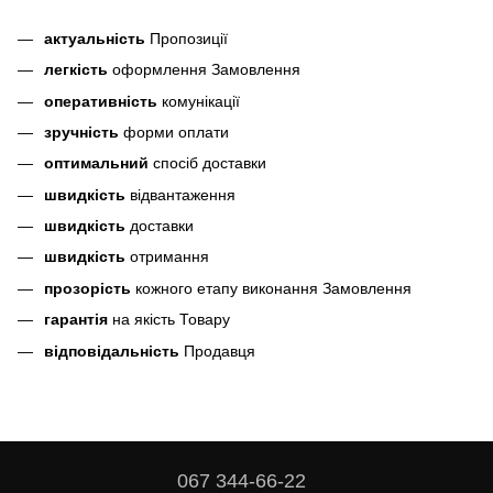
актуальність
Пропозиції
легкість
оформлення Замовлення
оперативність
комунікації
зручність
форми оплати
оптимальний
спосіб доставки
швидкість
відвантаження
швидкість
доставки
швидкість
отримання
прозорість
кожного етапу виконання Замовлення
гарантія
на якість Товару
відповідальність
Продавця
067 344-66-22