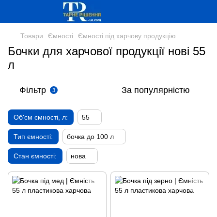
Товари
Ємності
Ємності під харчову продукцію
Бочки для харчової продукції нові 55
л
Фільтр
За популярністю
3
Об'єм ємності, л:
55
Тип ємності:
бочка до 100 л
Стан ємності:
нова