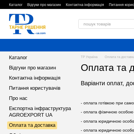
Перейти до основного контенту
Каталог
Відгуки про магазин
Контактна інформація
Питання корис
Обмін та повернення
Угода користувача
Каталог
ТР Україна
Оплата та доставк
Оплата та 
Відгуки про магазин
Контактна інформація
Варіанти оплат, до
Питання користувачів
Про нас
- оплата готівкою при само
Експортна інфраструктура
- оплата фізичною особою 
AGROEXPORT UA
- оплата юридичною особою
Оплата та доставка
- оплата юридичною особою