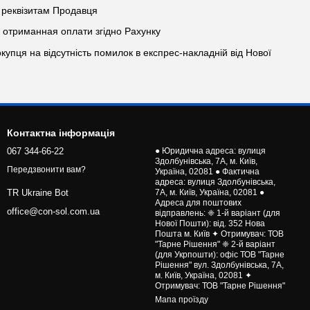
о реквізитам Продавця
я отриманная оплати згідно Рахунку
окупця на відсутність помилок в експрес-накладній від Нової
Контактна інформація
067 344-66-22
● Юридична адреса: вулиця
Здолбунівська, 7А, м. Київ,
Передзвонити вам?
Україна, 02081 ● Фактична
адреса: вулиця Здолбунівська,
7А, м. Київ, Україна, 02081 ●
TR Ukraine Bot
Адреса для поштових
office@con-sol.com.ua
відправлень: ❈ 1-й варіант (для
Нової Пошти): від. 352 Нова
Пошта м. Київ ✦ Отримувач: ТОВ
"Тарне Рішення" ❈ 2-й варіант
(для Укрпошти): офіс ТОВ "Тарне
Рішення" вул. Здолбунівська, 7А,
м. Київ, Україна, 02081 ✦
Отримувач: ТОВ "Тарне Рішення"
Мапа проїзду