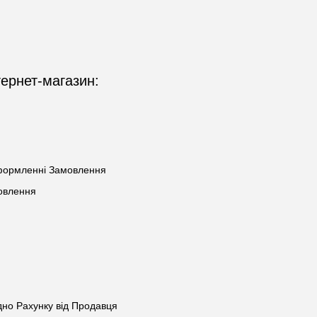
тернет-магазин:
оформленні Замовлення
мовлення
дно Рахунку від Продавця