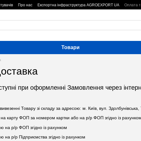
тувачів
Про нас
Експортна інфраструктура AGROEXPORT UA
Оплата т
Товари
а
доставка
ступні при оформленні Замовлення через інтерн
вивезенні Товару зі складу за адресою: м. Київ, вул. Здолбунівська,
на карту ФОП за номером картки або на р/р ФОП згідно із рахунко
 на р/р ФОП згідно із рахунком
 на р/р Підприємства згідно із рахунком