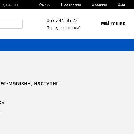
Порівняння
Укр
Рус
Бажання
Вхід
а доставка
067 344-66-22
Мій кошик
Передзвонити вам?
ет-магазин, наступні:
 7а
м