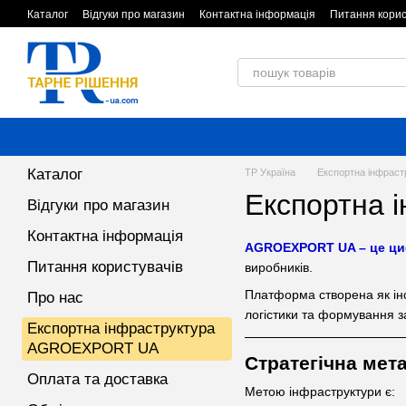
Перейти до основного контенту
Каталог
Відгуки про магазин
Контактна інформація
Питання корис
Обмін та повернення
Угода користувача
Каталог
ТР Україна
Експортна інфра
Експортна
Відгуки про магазин
Контактна інформація
AGROEXPORT UA – це ци
Питання користувачів
виробників.
Платформа створена як інс
Про нас
логістики та формування з
Експортна інфраструктура
AGROEXPORT UA
Стратегічна мет
Оплата та доставка
Метою інфраструктури є: