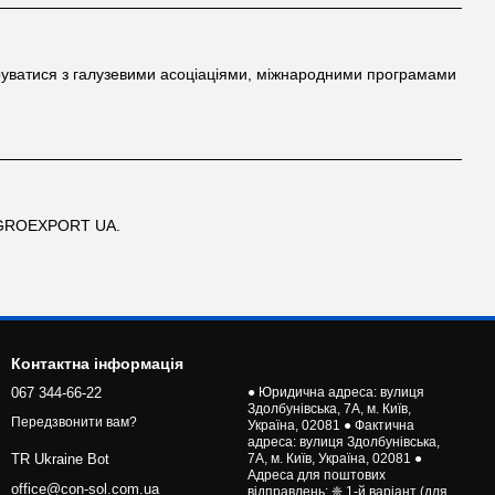
уватися з галузевими асоціаціями, міжнародними програмами
 AGROEXPORT UA.
Контактна інформація
067 344-66-22
● Юридична адреса: вулиця
Здолбунівська, 7А, м. Київ,
Передзвонити вам?
Україна, 02081 ● Фактична
адреса: вулиця Здолбунівська,
7А, м. Київ, Україна, 02081 ●
TR Ukraine Bot
Адреса для поштових
office@con-sol.com.ua
відправлень: ❈ 1-й варіант (для