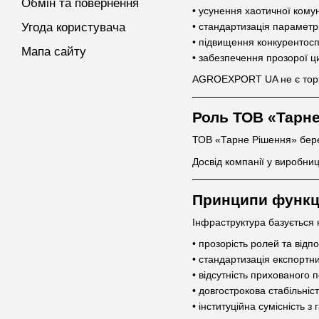
Обмін та повернення
• усунення хаотичної комуні
• стандартизація параметрі
Угода користувача
• підвищення конкурентос
Мапа сайту
• забезпечення прозорої ц
AGROEXPORT UA не є торго
Роль ТОВ «Тарн
ТОВ «Тарне Рішення» бере 
Досвід компанії у виробни
Принципи функц
Інфраструктура базується 
• прозорість ролей та відп
• стандартизація експортн
• відсутність прихованого
• довгострокова стабільніс
• інституційна сумісність 