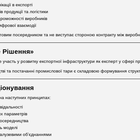
кації в експорті
в продукції та логістики
проможності виробників
ифрової взаємодії
вим посередником та не виступає стороною контракту між виробн
е Рішення»
участь у розвитку експортної інфраструктури як експерт у сфері пр
цтві та постачанні промислової тари є складовою формування струк
іонування
на наступних принципах:
овідальності
их параметрів
 посередництва
ть моделі
з галузевими об’єднаннями