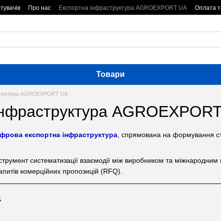
тувачів
Про нас
Експортна інфраструктура AGROEXPORT UA
Оплата т
Товари
структура AGROEXPORT UA
 інфраструктура AGROEXPOR
фрова експортна інфраструктура
, спрямована на формування ст
трумент систематизації взаємодії між виробником та міжнародним п
апитів комерційних пропозицій (RFQ).
а