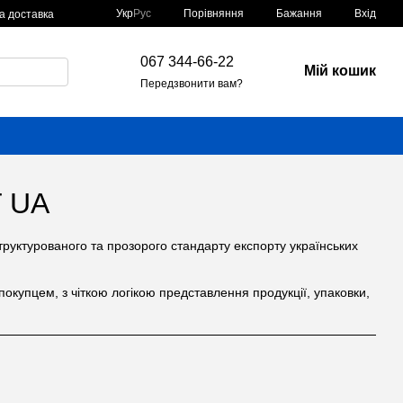
Порівняння
Укр
Рус
Бажання
Вхід
а доставка
067 344-66-22
Мій кошик
Передзвонити вам?
T UA
руктурованого та прозорого стандарту експорту українських
окупцем, з чіткою логікою представлення продукції, упаковки,