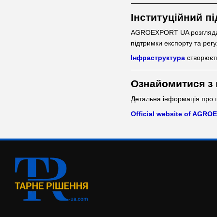
Інституційний пі
AGROEXPORT UA розглядаєт
підтримки експорту та ре
Інфраструктура
створюєть
Ознайомитися з
Детальна інформація про 
Official website of AGRO