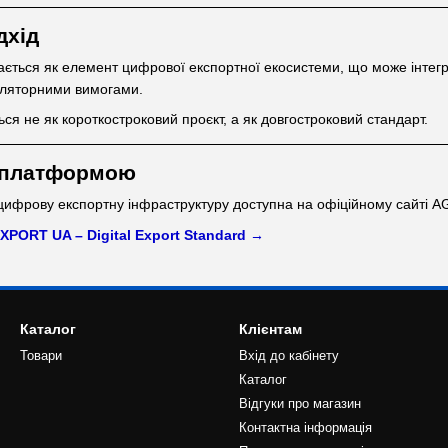
дхід
ься як елемент цифрової експортної екосистеми, що може інтегр
гуляторними вимогами.
ся не як короткостроковий проєкт, а як довгостроковий стандарт.
 платформою
цифрову експортну інфраструктуру доступна на офіційному сайті
EXPORT UA – Digital Export Standard →
Каталог
Клієнтам
Товари
Вхід до кабінету
Каталог
Відгуки про магазин
Контактна інформація