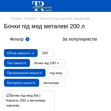
Товари
Ємності
Ємності під харчову продукцію
Бочки під мед металеві 200 л
Фільтр
За популярністю
4
Об'єм ємності, л:
200
Тип ємності:
бочка від 100 л
Призначення ємності:
під мед
Матеріал ємності:
металева