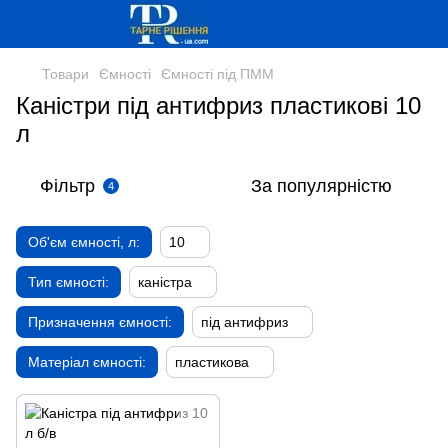
Товари
Ємності
Ємності під ПММ
Каністри під антифриз пластикові 10
л
Фільтр
За популярністю
4
Об'єм ємності, л:
10
Тип ємності:
каністра
Призначення ємності:
під антифриз
Матеріал ємності:
пластикова