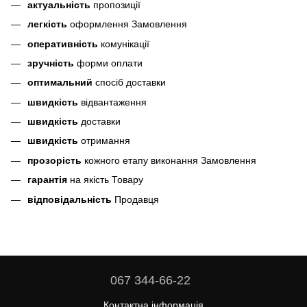
актуальність
пропозиції
легкість
оформлення Замовлення
оперативність
комунікації
зручність
форми оплати
оптимальний
спосіб доставки
швидкість
відвантаження
швидкість
доставки
швидкість
отримання
прозорість
кожного етапу виконання Замовлення
гарантія
на якість Товару
відповідальність
Продавця
067 344-66-22
Контактна інформація