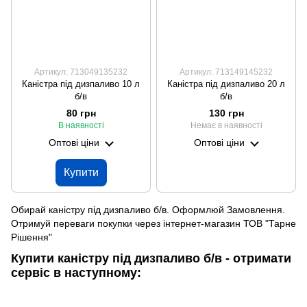
Артикул: 713049135232
Артикул: 713149145232
Каністра під дизпаливо 10 л
Каністра під дизпаливо 20 л
б/в
б/в
80 грн
130 грн
В наявності
Немає в наявності
Оптові ціни
Оптові ціни
Купити
Обирай каністру під дизпаливо б/в. Оформлюй Замовлення.
Отримуй переваги покупки через інтернет-магазин ТОВ "Тарне
Рішення"
Купити каністру під дизпаливо б/в - отримати
сервіс в наступному: