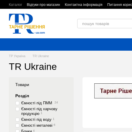
Перейти до основного контенту
Каталог
Відгуки про магазин
Контактна інформація
Питання корис
Обмін та повернення
Угода користувача
ТР Україна
TR Ukraine
TR Ukraine
Товари
Розділ
Ємності під ПММ
24
Ємності під харчову
продукцію
1
Ємності під воду
1
Ємності металеві
6
Бочки
4