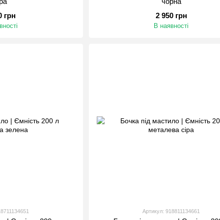
іра
чорна
0 грн
2 950 грн
вності
В наявності
18711134651
Артикул: 918811134661