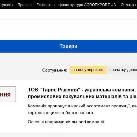
тувачів
Про нас
Експортна інфраструктура AGROEXPORT UA
Оплата т
Товари
за популярністю
спочатку деш
Сортування:
ТОВ "Тарне Рішення" - українська компанія,
промислових пакувальних матеріалів та ріш
Компанія пропонує широкий асортимент продукції, вкл
картонні ящики та багато іншого.
Основні напрямки діяльності компанії:
Виробництво металевих бочок, каністр, контейнерів