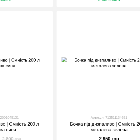
02001045131
Артикул: 713511134651
во | Ємність 200 л
Бочка під дизпаливо | Ємність 2
ва синя
металева зелена
2 950 грн
2 800 грн