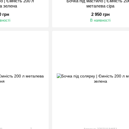
о | Ємність 200 л
Бочка під мастило | Ємність 20
а зелена
металева сіра
0 грн
2 950 грн
вності
В наявності
1