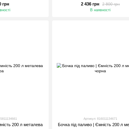
0 грн
2 436 грн
2 800 грн
вності
В наявності
15811134661
Артикул: 816011134671
мність 200 л металева
Бочка під паливо | Ємність 200 л м