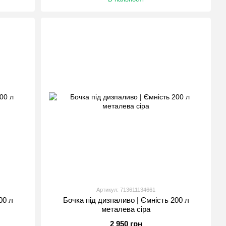
Артикул: 713611134661
00 л
Бочка під дизпаливо | Ємність 200 л
металева сіра
2 950 грн