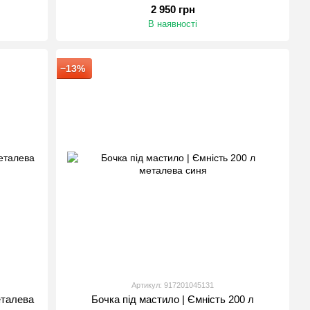
2 950 грн
В наявності
−13%
Артикул: 917201045131
еталева
Бочка під мастило | Ємність 200 л