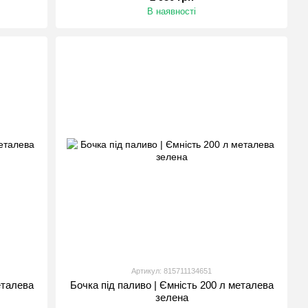
В наявності
Артикул: 815711134651
еталева
Бочка під паливо | Ємність 200 л металева
зелена