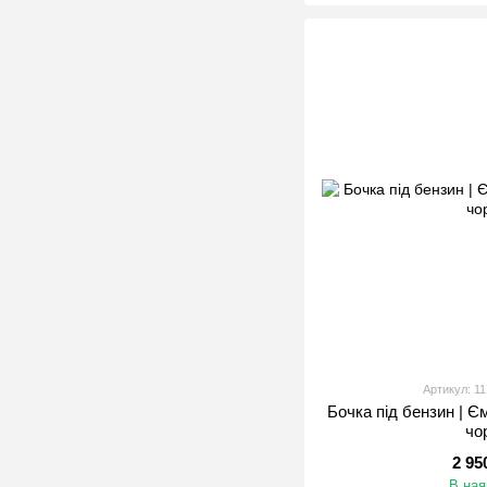
Артикул: 1
Бочка під бензин | Є
чо
2 95
В ная