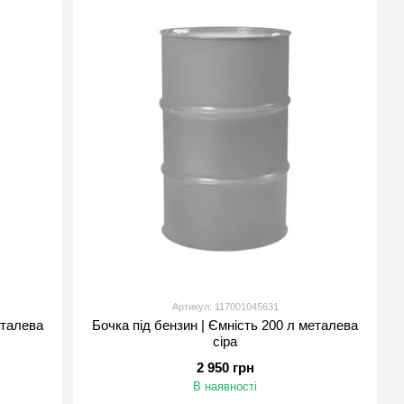
их ємностей різної місткості та конфігурації.
ч-плівка, скотч, гофрокартон та інші.
вальних ліній, включаючи насоси, фільтри, запірну
ідуальних пакувальних рішень під конкретні потреби
на ринку пакувальних матеріалів та пропонує своїм
ви співпраці.
Артикул: 117001045631
еталева
Бочка під бензин | Ємність 200 л металева
сіра
2 950 грн
В наявності