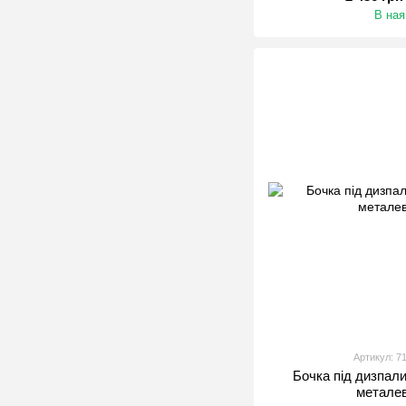
В ная
Артикул: 7
Бочка під дизпали
метале