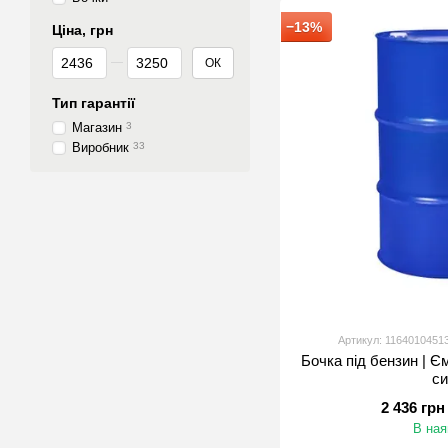
−13%
Ціна, грн
Від Ціна, грн
До Ціна, грн
ОК
Тип гарантії
Магазин
3
Виробник
33
Артикул: 1164010451
Бочка під бензин | Є
с
2 436 грн
В ная