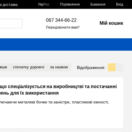
Порівняння
Укр
Рус
Бажання
Вхід
а доставка
067 344-66-22
Мій кошик
Передзвонити вам?
евше
спочатку дорожчі
за назвою
Відображення:
 що спеціалізується на виробництві та постачанні
ень для їх використання
ючаючи металеві бочки та каністри, пластикові ємності,
 та інших ємностей різної місткості та конфігурації.