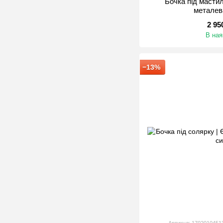
Бочка під мастил
металев
2 95
В ная
−13%