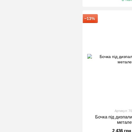
−13%
Артикул: 7
Бочка під дизпали
метале
2 436 грн