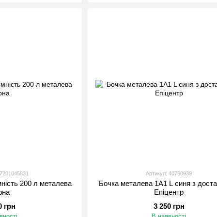
17201045831
Артикул: 40760939
мність 200 л металева
Бочка металева 1А1 L синя з дост
рна
Епіцентр
0 грн
3 250 грн
вності
В наявності