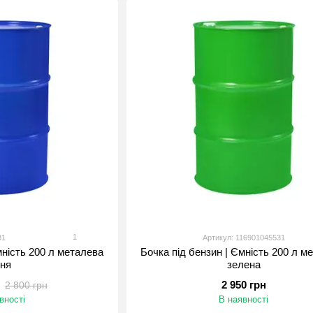
Постачання пластикових баків, каністр, сулій та інш
Постачання пакувальних матеріалів, таких як стрей
Постачання обладнання та комплектуючих для паку
арматуру та багато іншого.
Надання послуг із проектування та розробки індив
клієнтів.
Компанія "Тарне Рішення" має великий досвід роботи 
клієнтам якісні продукти та послуги, а також гнучкі умо
1
31
Артикул: 116901045531
мність 200 л металева
Бочка під бензин | Ємність 200 л м
иня
зелена
2 950 грн
2 800 грн
вності
В наявності