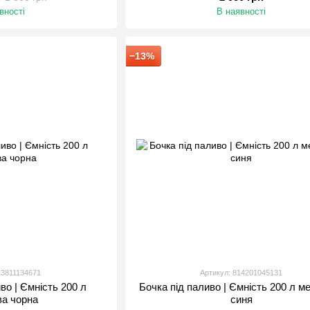
вності
В наявності
−13%
13811134671
Артикул: 814201045131
во | Ємність 200 л
Бочка під паливо | Ємність 200 л м
ва чорна
синя