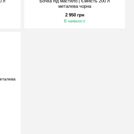
0 л
Бочка під мастило | Ємність 200 л
металева чорна
2 950 грн
В наявності