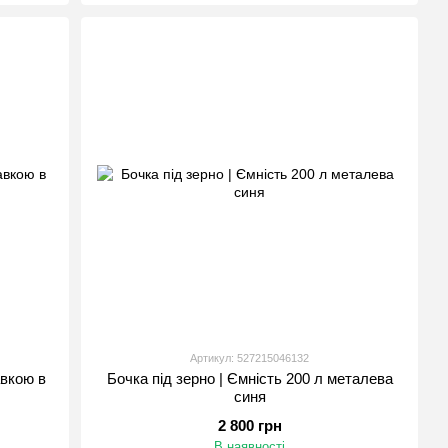
Артикул: 527215046132
авкою в
Бочка під зерно | Ємність 200 л металева
синя
2 800 грн
В наявності