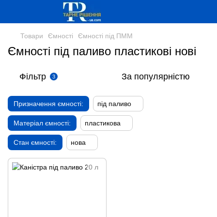
Товари
Ємності
Ємності під ПММ
Ємності під паливо пластикові нові
Фільтр
За популярністю
3
Призначення ємності:
під паливо
Матеріал ємності:
пластикова
Стан ємності:
нова