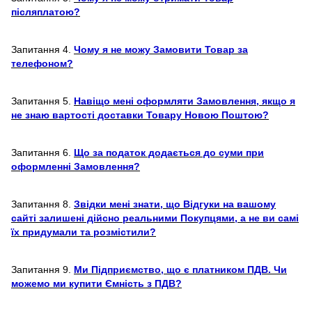
післяплатою?
Запитання 4.
Чому я не можу Замовити Товар за
телефоном?
Запитання 5.
Навіщо мені оформляти Замовлення, якщо я
не знаю вартості доставки Товару Новою Поштою?
Запитання 6.
Що за податок додається до суми при
оформленні Замовлення?
Запитання 8.
Звідки мені знати, що Відгуки на вашому
сайті залишені дійсно реальними Покупцями, а не ви самі
їх придумали та розмістили?
Запитання 9.
Ми Підприємство, що є платником ПДВ. Чи
можемо ми купити Ємність з ПДВ?