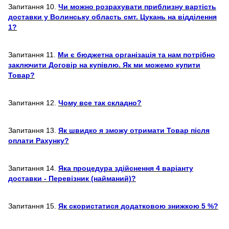
Запитання 10.
Чи можно розрахувати приблизну вартість
доставки у Волинську область смт. Цукань на відділення
1?
Запитання 11.
Ми є бюджетна організація та нам потрібно
заключити Договір на купівлю. Як ми можемо купити
Товар?
Запитання 12.
Чому все так складно?
Запитання 13.
Як швидко я зможу отримати Товар після
оплати Рахунку?
Запитання 14.
Яка процедура здійснення 4 варіанту
доставки - Перевізник (найманий)?
Запитання 15.
Як скористатися додатковою знижкою 5 %?