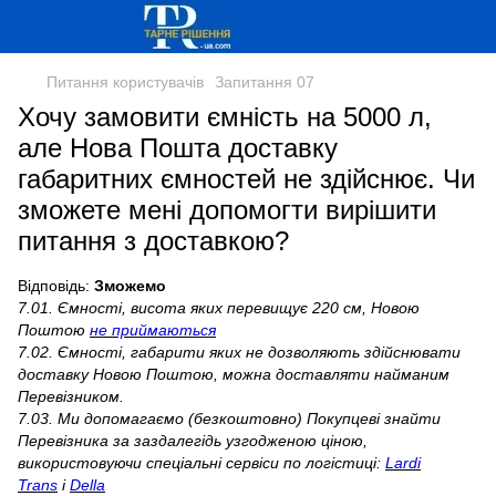
Питання користувачів
Запитання 07
Хочу замовити ємність на 5000 л,
але Нова Пошта доставку
габаритних ємностей не здійснює. Чи
зможете мені допомогти вирішити
питання з доставкою?
Відповідь:
Зможемо
7.01. Ємності, висота яких перевищує 220 см, Новою
Поштою
не приймаються
7.02. Ємності, габарити яких не дозволяють здійснювати
доставку Новою Поштою, можна доставляти найманим
Перевізником.
7.03. Ми допомагаємо (безкоштовно) Покупцеві знайти
Перевізника за заздалегідь узгодженою ціною,
використовуючи спеціальні сервіси по логістиці:
Lardi
Trans
і
Della