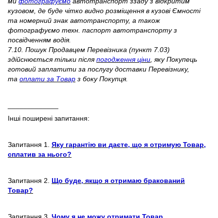
ми
фотографуємо
автотранспорт ззаду з відкритим
кузовом, де буде чітко видно розміщення в кузові Ємності
та номерний знак автотранспорту, а також
фотографуємо техн. паспорт автотранспорту з
посвідченням водія.
7.10. Пошук Продавцем Перевізника (пункт 7.03)
здійснюється тільки після
погодження ціни
, яку Покупець
готовий заплатити за послугу доставки Перевізнику,
та
оплати за Товар
з боку Покупця.
_____________
Інші поширені запитання:
Запитання 1.
Яку гарантію ви даєте, що я отримую Товар,
сплатив за нього?
Запитання 2.
Що буде, якщо я отримаю бракований
Товар?
Запитання 3.
Чому я не можу отримати Товар