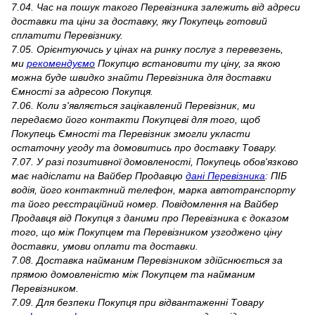
7.04. Час на пошук такого Перевізника залежить від адреси
доставки та ціни за доставку, яку Покупець готовий
сплатити Перевізнику.
7.05. Орієнтуючись у цінах на ринку послуг з перевезень,
ми
рекомендуємо
Покупцю встановити ту ціну, за якою
можна буде швидко знайти Перевізника для доставки
Ємності за адресою Покупця.
7.06. Коли з'являється зацікавлений Перевізник, ми
передаємо його контакти Покупцеві для того, щоб
Покупець Ємності та Перевізник змогли укласти
остаточну угоду та домовитись про доставку Товару.
7.07. У разі позитивної домовленості, Покупець обов'язково
має надіслати на Вайбер Продавцю
дані Перевізника
: ПІБ
водія, його контактний телефон, марка автотранспорту
та його реєстраційний номер. Повідомлення на Вайбер
Продавця від Покупця з даними про Перевізника є доказом
того, що між Покупцем та Перевізником узгоджено ціну
доставки, умови оплати та доставки.
7.08. Доставка найманим Перевізником здійснюється за
прямою домовленістю між Покупцем та найманим
Перевізником.
7.09. Для безпеки Покупця при відвантаженні Товару