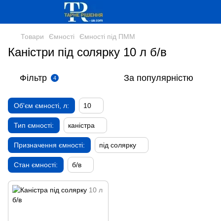
Товари
Ємності
Ємності під ПММ
Каністри під солярку 10 л б/в
Фільтр
За популярністю
4
Об'єм ємності, л:
10
Тип ємності:
каністра
Призначення ємності:
під солярку
Стан ємності:
б/в