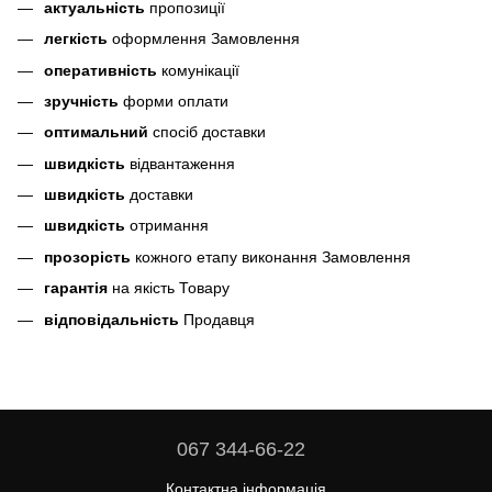
актуальність
пропозиції
легкість
оформлення Замовлення
оперативність
комунікації
зручність
форми оплати
оптимальний
спосіб доставки
швидкість
відвантаження
швидкість
доставки
швидкість
отримання
прозорість
кожного етапу виконання Замовлення
гарантія
на якість Товару
відповідальність
Продавця
067 344-66-22
Контактна інформація