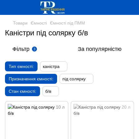
Товари
Ємності
Ємності під ПММ
Каністри під солярку б/в
Фільтр
За популярністю
3
Тип ємності:
каністра
Призначення ємності:
під солярку
Стан ємності:
б/в