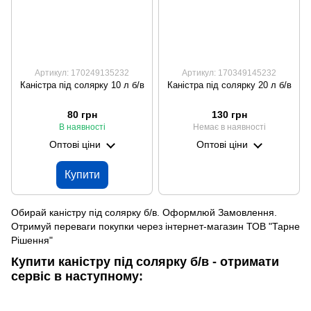
Артикул: 170249135232
Артикул: 170349145232
Каністра під солярку 10 л б/в
Каністра під солярку 20 л б/в
80 грн
130 грн
В наявності
Немає в наявності
Оптові ціни
Оптові ціни
Купити
Обирай каністру під солярку б/в. Оформлюй Замовлення.
Отримуй переваги покупки через інтернет-магазин ТОВ "Тарне
Рішення"
Купити каністру під солярку б/в - отримати
сервіс в наступному: